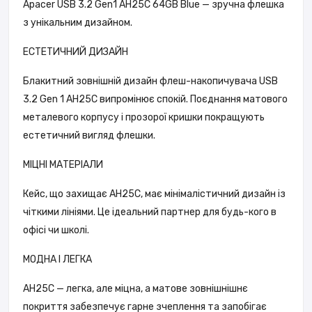
Apacer USB 3.2 Gen1 AH25C 64GB Blue — зручна флешка
з унікальним дизайном.
ЕСТЕТИЧНИЙ ДИЗАЙН
Блакитний зовнішній дизайн флеш-накопичувача USB
3.2 Gen 1 AH25C випромінює спокій. Поєднання матового
металевого корпусу і прозорої кришки покращують
естетичний вигляд флешки.
МІЦНІ МАТЕРІАЛИ
Кейс, що захищає AH25C, має мінімалістичний дизайн із
чіткими лініями. Це ідеальний партнер для будь-кого в
офісі чи школі.
МОДНА І ЛЕГКА
AH25C — легка, але міцна, а матове зовнішнішнє
покриття забезпечує гарне зчеплення та запобігає