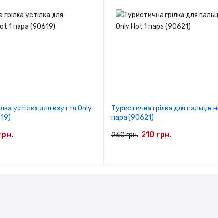
лка устілка для взуття Only
Туристична грілка для пальців ні
619)
пара (90621)
грн.
210 грн.
260 грн.