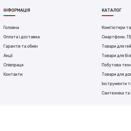
ІНФОРМАЦІЯ
КАТАЛОГ
Головна
Комп'ютери та
Оплата і доставка
Смартфони, ТВ
Гарантія та обмін
Товари для ге
Акції
Товари для бі
Співпраця
Побутова техн
Контакти
Товари для до
Інструменти т
Сантехніка та
© 2026
LOCOMOTOR
. Зроблено В Україні.