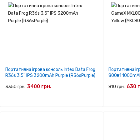
Портативна ігрова консоль Intex Data Frog
Портативна іг
R36s 3.5'' IPS 3200mAh Purple (R36sPurple)
800в1 1000mAh 
3400 грн.
630 г
3350 грн.
810 грн.