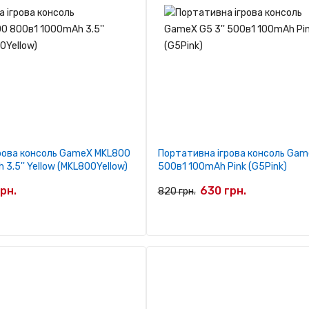
рова консоль GameX MKL800
Портативна ігрова консоль Game
3.5'' Yellow (MKL800Yellow)
500в1 100mAh Pink (G5Pink)
рн.
630 грн.
820 грн.