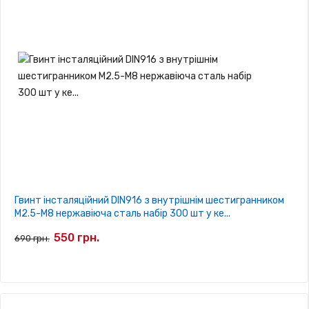
Гвинт інсталяційний DIN916 з внутрішнім шестигранником
M2.5-M8 нержавіюча сталь набір 300 шт у ке...
550 грн.
690 грн.