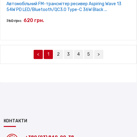
Автомобільний FM-трансмітер ресивер Aspiring Wave 13
54W PD LED/Bluetooth/QC3.0 Type-C 36W Black ...
620 грн.
760 грн.
<
1
2
3
4
5
>
КОНТАКТИ