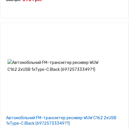
Автомобільний FM-трансмітер ресивер WUW C162 2xUSB
1xType-C Black (6972573334971)