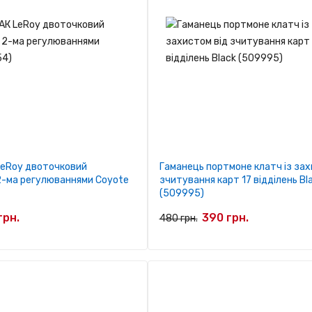
 LeRoy двоточковий
Гаманець портмоне клатч із зах
 2-ма регулюваннями Coyote
зчитування карт 17 відділень Bl
(509995)
грн.
390 грн.
480 грн.