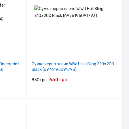
ingerprint
Сумка через плече WIWU Hali Sling 310х200
ck
Black (6976195091793)
650 грн.
830 грн.