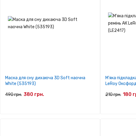
Маска для сну дихаюча 3D Soft наочна
М'яка підкладка
White (535193)
LeRoy Оксфорд 
380 грн.
180 г
490 грн.
210 грн.