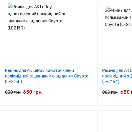
Ремінь для АК LeRoy одноточковий
Ремінь для АК
поліамідний зі швидким скиданням Coyote
поліамідний з
(LE2150)
(LE2154)
650 грн.
680 
830 грн.
880 грн.