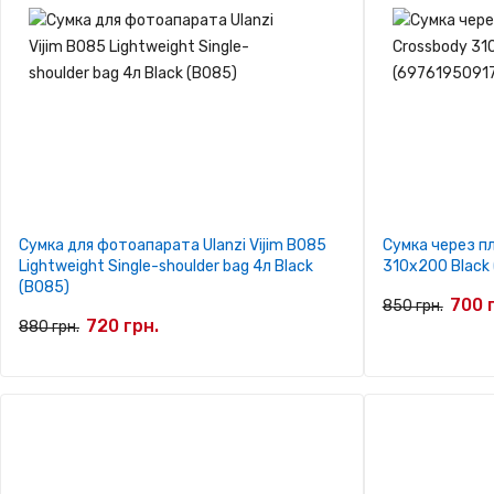
Сумка для фотоапарата Ulanzi Vijim B085
Сумка через пл
Lightweight Single-shoulder bag 4л Black
310х200 Black
(B085)
700 
850 грн.
720 грн.
880 грн.