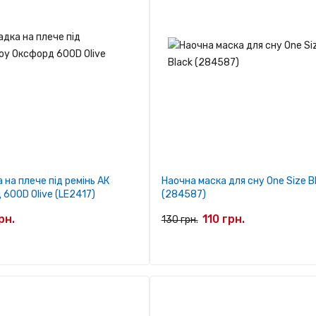
 на плече під ремінь АК
Наочна маска для сну One Size B
600D Olive (LE2417)
(284587)
рн.
110 грн.
130 грн.