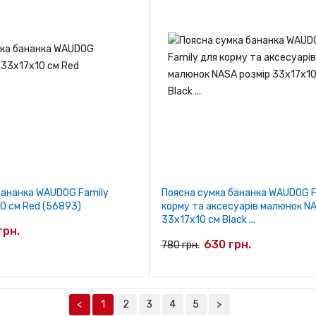
бананка WAUDOG Family
Поясна сумка бананка WAUDOG F
0 см Red (56893)
корму та аксесуарів малюнок NA
33x17x10 см Black ...
грн.
630 грн.
780 грн.
<
1
2
3
4
5
>