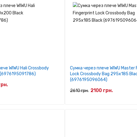
ече WIWU Hali Crossbody
Сумка через плече WIWU Master F
 (6976195091786)
Lock Crossbody Bag 295x185 Bla
(6976195096064)
грн.
2100 грн.
2610 грн.