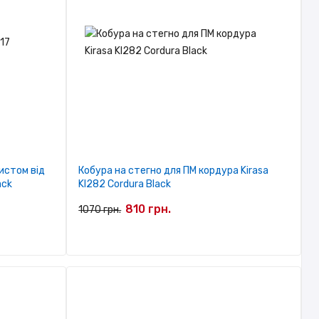
истом від
Кобура на стегно для ПМ кордура Kirasa
ack
KI282 Cordura Black
810 грн.
1070 грн.