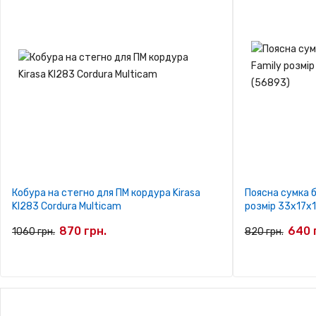
Кобура на стегно для ПМ кордура Kirasa
Поясна сумка 
KI283 Cordura Multicam
розмір 33x17x1
870 грн.
640 
1060 грн.
820 грн.